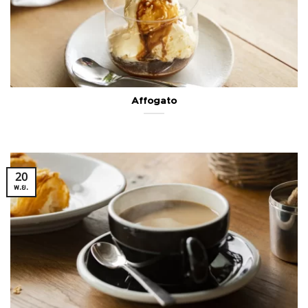
Affogato
20
พ.ย.