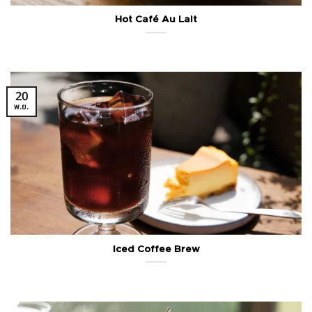
Hot Café Au Lait
20
พ.ย.
Iced Coffee Brew