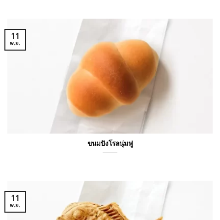
11
พ.ย.
ขนมปังโรลนุ่มฟู
11
พ.ย.