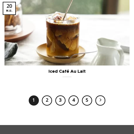
20
พ.ย.
Iced Café Au Lait
1
2
3
4
5