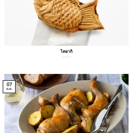
ไทยากิ
07
ต.ค.