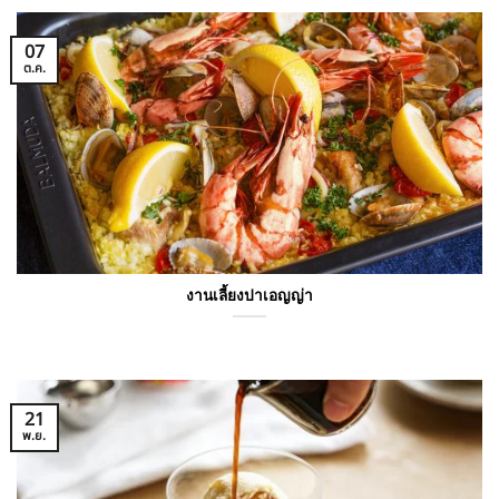
07
ต.ค.
งานเลี้ยงปาเอญญ่า
21
พ.ย.