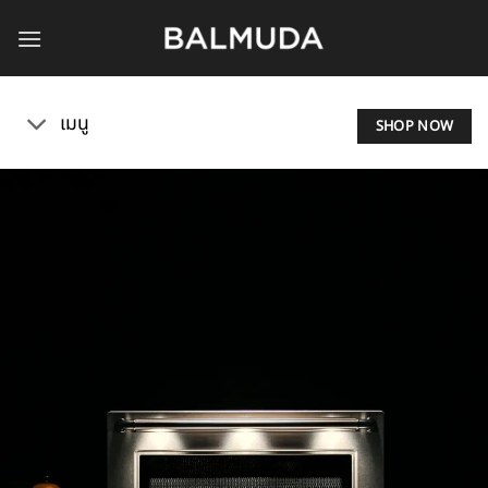
Skip
to
content
เมนู
SHOP NOW