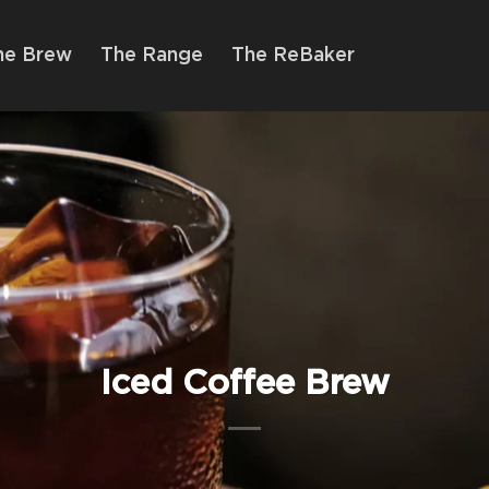
he Brew
The Range
The ReBaker
Iced Coffee Brew